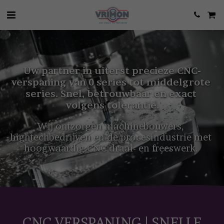
Uw partner in uiterst precieze CNC-
verspaning van 0 series tot middelgrote 
series. Snel, betrouwbaar en exact 
volgens tolerantie.
Wij ontzorgen machinebouwers, 
hightechbedrijven en de procesindustrie met 
hoogwaardig CNC draai- en freeswerk. 
CNC VERSPANING | SNELLE