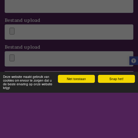
Bestand upload
Bestand upload
Deze website maakt gebruik van
VERSTUUR UW AANVRAAG @ VERKOOP@VRIMON.NL
Niet toestaan
Snap het!
cookies om ervoor te zorgen dat u
de beste ervaring op onze website
krijgt
MEER
Vrimon