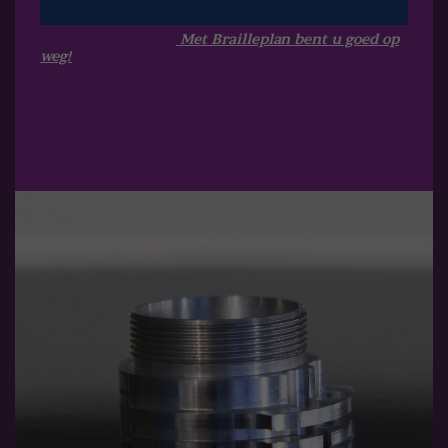
Met Brailleplan bent u goed op
weg!